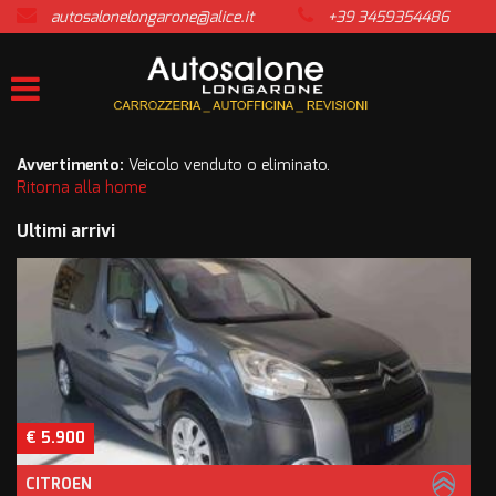
autosalonelongarone@alice.it
+39 3459354486
HOME
LISTA VEICOLI
ACQUISTIAMO USATO
Avvertimento:
Veicolo venduto o eliminato.
Ritorna alla home
ASSISTENZA
Ultimi arrivi
CONTATTI
NEWS
AREA COMMERCIANTI
€ 5.900
CITROEN