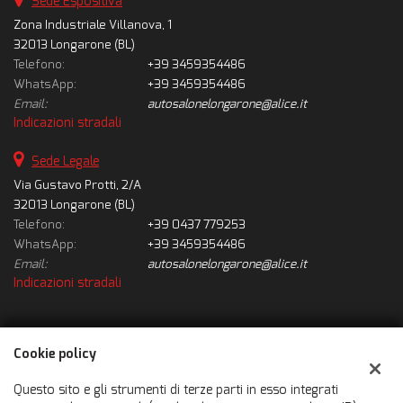
Sede Espositiva
Zona Industriale Villanova, 1
32013 Longarone (BL)
Telefono:
+39 3459354486
WhatsApp:
+39 3459354486
Email:
autosalonelongarone@alice.it
Indicazioni stradali
Sede Legale
Via Gustavo Protti, 2/A
32013 Longarone (BL)
Telefono:
+39 0437 779253
WhatsApp:
+39 3459354486
Email:
autosalonelongarone@alice.it
Indicazioni stradali
Dati fiscali:
Cookie policy
Autosalone Longarone Srl
Via Gustavo Protti, 2/A, Longarone (BL)
Questo sito e gli strumenti di terze parti in esso integrati