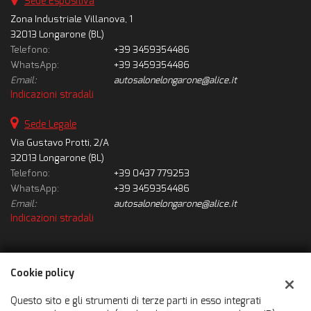
Sede Espositiva
Zona Industriale Villanova, 1
32013 Longarone (BL)
Telefono:
+39 3459354486
WhatsApp:
+39 3459354486
Email:
autosalonelongarone@alice.it
Indicazioni stradali
Sede Legale
Via Gustavo Protti, 2/A
32013 Longarone (BL)
Telefono:
+39 0437 779253
WhatsApp:
+39 3459354486
Email:
autosalonelongarone@alice.it
Indicazioni stradali
Dati fiscali:
Cookie policy
Autosalone Longarone Srl
Via Gustavo Protti, 2/A, Longarone (BL)
Questo sito e gli strumenti di terze parti in esso integrati