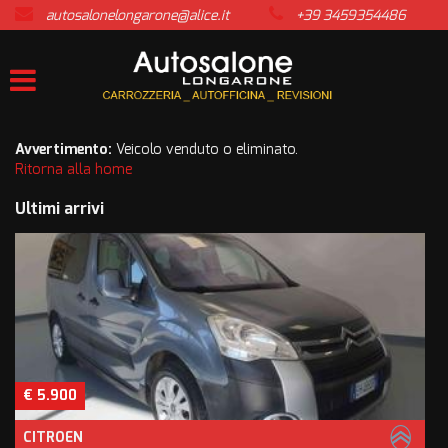
autosalonelongarone@alice.it
+39 3459354486
HOME
LISTA VEICOLI
ACQUISTIAMO USATO
Avvertimento:
Veicolo venduto o eliminato.
Ritorna alla home
ASSISTENZA
Ultimi arrivi
CONTATTI
NEWS
AREA COMMERCIANTI
€ 5.900
CITROEN