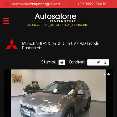
autosalonelongarone@alice.it
+39 3459354486
HOME
LISTA VEICOLI
ACQUISTIAMO USATO
MITSUBISHI ASX 1.6 DI-D 114 CV 4WD Instyle
Panoramic
ASSISTENZA
Stampa
Condividi
CONTATTI
1
/
26
NEWS
AREA COMMERCIANTI