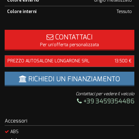
Colore esterno
Grigio metallizzato
Colore interni
Tessuto
CONTATTACI
Per un'offerta personalizzata
PREZZO AUTOSALONE LONGARONE SRL
13.500 €
RICHIEDI UN FINANZIAMENTO
Contattaci per vedere il veicolo
+39 3459354486
Accessori
ABS