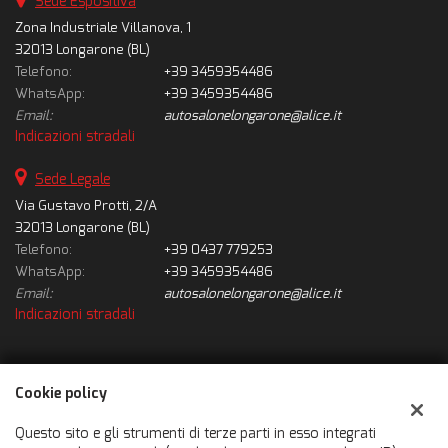
Sede Espositiva
Zona Industriale Villanova, 1
32013 Longarone (BL)
Telefono:
+39 3459354486
WhatsApp:
+39 3459354486
Email:
autosalonelongarone@alice.it
Indicazioni stradali
Sede Legale
Via Gustavo Protti, 2/A
32013 Longarone (BL)
Telefono:
+39 0437 779253
WhatsApp:
+39 3459354486
Email:
autosalonelongarone@alice.it
Indicazioni stradali
Dati fiscali:
Cookie policy
Autosalone Longarone Srl
Via Gustavo Protti, 2/A, Longarone (BL)
Questo sito e gli strumenti di terze parti in esso integrati