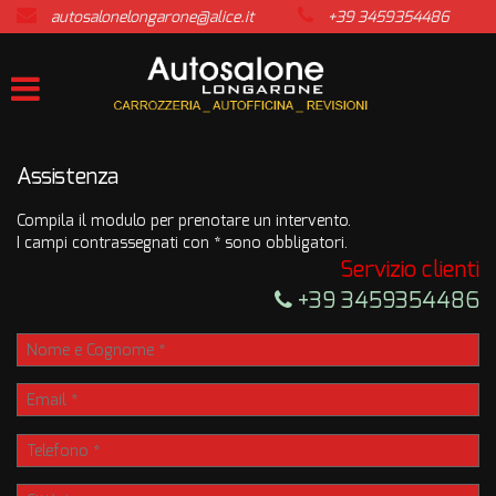
autosalonelongarone@alice.it
+39 3459354486
HOME
LISTA VEICOLI
ACQUISTIAMO USATO
Assistenza
Compila il modulo per prenotare un intervento.
ASSISTENZA
I campi contrassegnati con * sono obbligatori.
Servizio clienti
CONTATTI
+39 3459354486
NEWS
AREA COMMERCIANTI