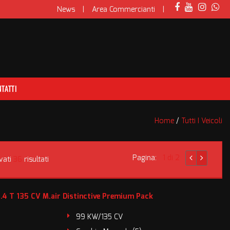
News
Area Commercianti
TATTI
Home
/
Tutti I Veicoli
Pagina:
1 di 2
vati
36
risultati
4 T 135 CV M.air Distinctive Premium Pack
99 KW/135 CV