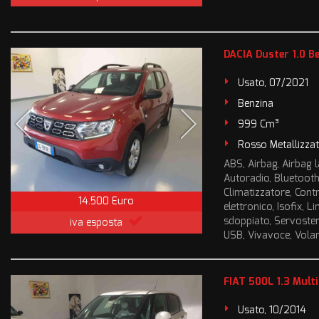
DACIA Duster 1.0 B
Usato, 07/2021
Benzina
999 Cm³
Rosso Metallizza
ABS, Airbag, Airbag la
Autoradio, Bluetooth
Climatizzatore, Contr
14.500 Euro
elettronico, Isofix, 
sdoppiato, Servosterzo
iva esposta
USB, Vivavoce, Volant
FIAT 500L 1.3 Multi
Usato, 10/2014