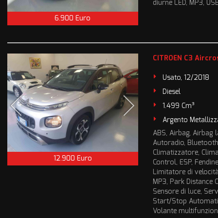
diurne LED, MP3, USB,
6.900 Euro
CITROEN C3 Aircros
Usato, 12/2018
Diesel
1.499 Cm³
Argento Metallizz
ABS, Airbag, Airbag la
Autoradio, Bluetooth,
Climatizzatore, Clim
12.900 Euro
Control, ESP, Fendineb
Limitatore di velocit
MP3, Park Distance C
Sensore di luce, Servo
Start/Stop Automatico
Volante multifunzion