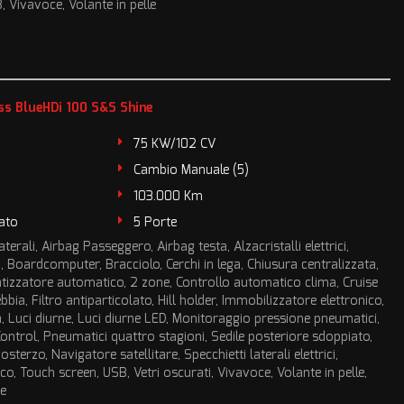
 Vivavoce, Volante in pelle
s BlueHDi 100 S&S Shine
75 KW/102 CV
Cambio Manuale (5)
103.000 Km
ato
5 Porte
terali, Airbag Passeggero, Airbag testa, Alzacristalli elettrici,
 Boardcomputer, Bracciolo, Cerchi in lega, Chiusura centralizzata,
atizzatore automatico, 2 zone, Controllo automatico clima, Cruise
bia, Filtro antiparticolato, Hill holder, Immobilizzatore elettronico,
à, Luci diurne, Luci diurne LED, Monitoraggio pressione pneumatici,
ontrol, Pneumatici quattro stagioni, Sedile posteriore sdoppiato,
sterzo, Navigatore satellitare, Specchietti laterali elettrici,
, Touch screen, USB, Vetri oscurati, Vivavoce, Volante in pelle,
e