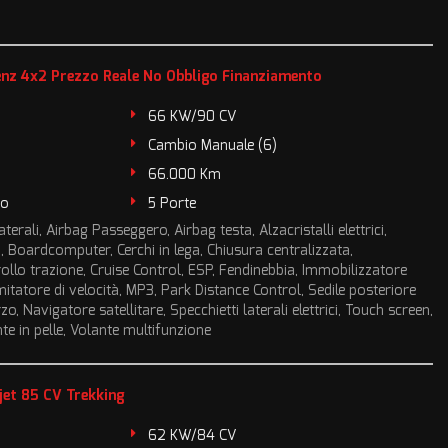
enz 4x2 Prezzo Reale No Obbligo Finanziamento
66 KW/90 CV
Cambio Manuale (6)
66.000 Km
to
5 Porte
terali, Airbag Passeggero, Airbag testa, Alzacristalli elettrici,
, Boardcomputer, Cerchi in lega, Chiusura centralizzata,
ollo trazione, Cruise Control, ESP, Fendinebbia, Immobilizzatore
Limitatore di velocità, MP3, Park Distance Control, Sedile posteriore
, Navigatore satellitare, Specchietti laterali elettrici, Touch screen,
e in pelle, Volante multifunzione
jet 85 CV Trekking
62 KW/84 CV