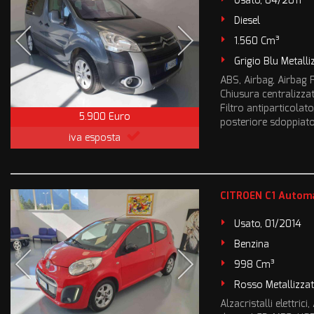
Usato, 04/2011
Diesel
1.560 Cm³
Grigio Blu Metalli
ABS, Airbag, Airbag Pa
Chiusura centralizza
Filtro antiparticolato
5.900 Euro
posteriore sdoppiato, 
iva esposta
CITROEN C1 Autom
Usato, 01/2014
Benzina
998 Cm³
Rosso Metallizza
Alzacristalli elettric