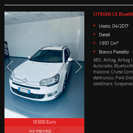
CITROEN C5 BlueHD
Usato, 04/2017
Diesel
1.997 Cm³
Bianco Pastello
ABS, Airbag, Airbag la
Autoradio, Bluetooth,
trazione, Cruise Cont
elettronico, Park Di
satellitare, Sospensio
13.500 Euro
iva esposta