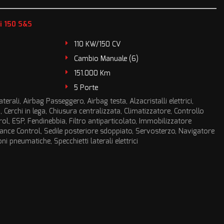
i 150 S&S
110 KW/150 CV
Cambio Manuale (6)
151.000 Km
5 Porte
terali, Airbag Passeggero, Airbag testa, Alzacristalli elettrici,
 Cerchi in lega, Chiusura centralizzata, Climatizzatore, Controllo
rol, ESP, Fendinebbia, Filtro antiparticolato, Immobilizzatore
stance Control, Sedile posteriore sdoppiato, Servosterzo, Navigatore
ni pneumatiche, Specchietti laterali elettrici