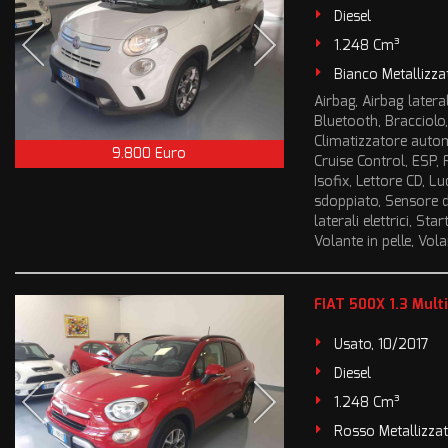
Diesel
1.248 Cm³
Bianco Metallizza
Airbag, Airbag lateral
Bluetooth, Bracciolo,
Climatizzatore autom
9.800 Euro
Cruise Control, ESP, 
Isofix, Lettore CD, L
sdoppiato, Sensore di
laterali elettrici, S
Volante in pelle, Vol
FIAT 500X 1.3 Mult
Usato, 10/2017
Diesel
1.248 Cm³
Rosso Metallizza