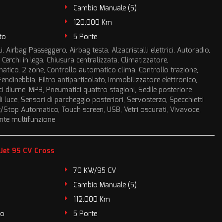
Cambio Manuale (5)
120.000 Km
to
5 Porte
i, Airbag Passeggero, Airbag testa, Alzacristalli elettrici, Autoradio,
 Cerchi in lega, Chiusura centralizzata, Climatizzatore,
atico, 2 zone, Controllo automatico clima, Controllo trazione,
Fendinebbia, Filtro antiparticolato, Immobilizzatore elettronico,
uci diurne, MP3, Pneumatici quattro stagioni, Sedile posteriore
 luce, Sensori di parcheggio posteriori, Servosterzo, Specchietti
tart/Stop Automatico, Touch screen, USB, Vetri oscurati, Vivavoce,
ante multifunzione
iJet 95 CV Cross
70 KW/95 CV
Cambio Manuale (5)
112.000 Km
to
5 Porte