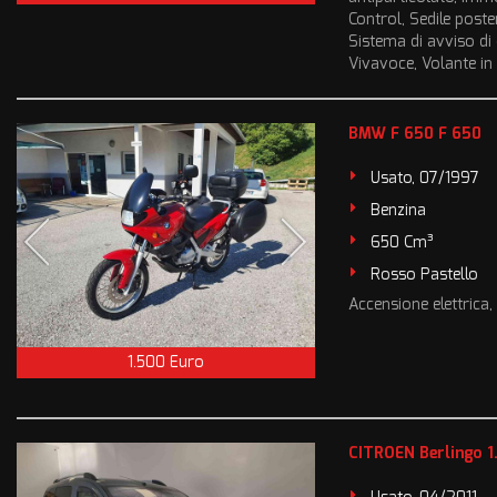
Control, Sedile poste
Sistema di avviso di 
Vivavoce, Volante in 
BMW F 650 F 650
Usato, 07/1997
Benzina
650 Cm³
Rosso Pastello
Accensione elettrica
1.500 Euro
CITROEN Berlingo 1