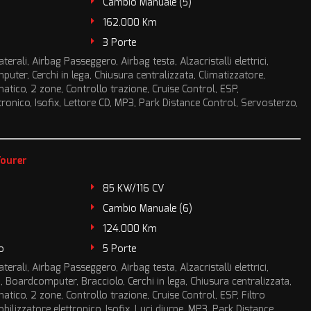
Cambio Manuale (5)
162.000 Km
3 Porte
terali, Airbag Passeggero, Airbag testa, Alzacristalli elettrici,
ter, Cerchi in lega, Chiusura centralizzata, Climatizzatore,
tico, 2 zone, Controllo trazione, Cruise Control, ESP,
ronico, Isofix, Lettore CD, MP3, Park Distance Control, Servosterzo,
Tourer
85 KW/116 CV
Cambio Manuale (6)
124.000 Km
o
5 Porte
terali, Airbag Passeggero, Airbag testa, Alzacristalli elettrici,
 Boardcomputer, Bracciolo, Cerchi in lega, Chiusura centralizzata,
tico, 2 zone, Controllo trazione, Cruise Control, ESP, Filtro
bilizzatore elettronico, Isofix, Luci diurne, MP3, Park Distance