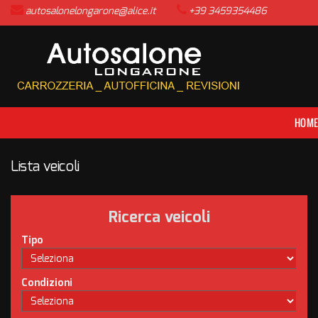
autosalonelongarone@alice.it
+39 3459354486
HOME
LISTA VEICOLI
ACQUISTIAMO USATO
HOM
ASSISTENZA
Lista veicoli
CONTATTI
Ricerca veicoli
NEWS
Tipo
AREA COMMERCIANTI
Condizioni