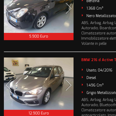
Benzina
1.368 Cm³
Nero Metallizzato
ABS, Airbag, Airbag la
Autoradio, Boardcompu
Climatizzatore automa
5.900 Euro
Immobilizzatore elett
Volante in pelle
BMW 216 d Active 
Usato, 04/2016
Diesel
1.496 Cm³
Grigio Metallizzat
ABS, Airbag, Airbag la
Autoradio, Bluetooth,
Climatizzatore automa
12.900 Euro
antiparticolato, Immo