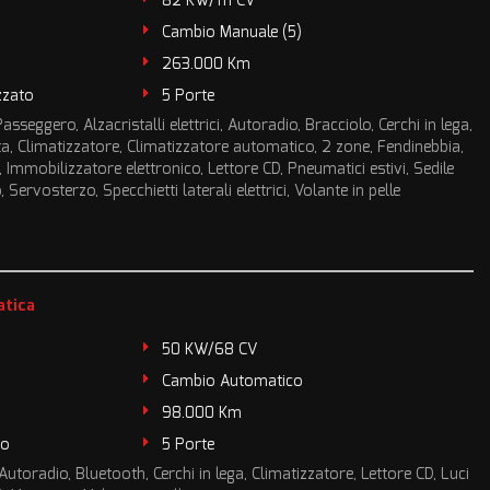
82 KW/111 CV
Cambio Manuale (5)
263.000 Km
zzato
5 Porte
sseggero, Alzacristalli elettrici, Autoradio, Bracciolo, Cerchi in lega,
ta, Climatizzatore, Climatizzatore automatico, 2 zone, Fendinebbia,
, Immobilizzatore elettronico, Lettore CD, Pneumatici estivi, Sedile
Servosterzo, Specchietti laterali elettrici, Volante in pelle
atica
50 KW/68 CV
Cambio Automatico
98.000 Km
to
5 Porte
i, Autoradio, Bluetooth, Cerchi in lega, Climatizzatore, Lettore CD, Luci