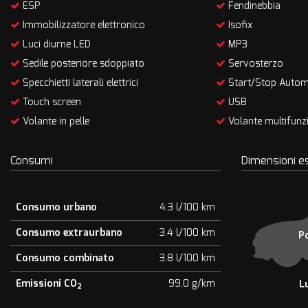
ESP
Fendinebbia
Immobilizzatore elettronico
Isofix
Luci diurne LED
MP3
Sedile posteriore sdoppiato
Servosterzo
Specchietti laterali elettrici
Start/Stop Autom
Touch screen
USB
Volante in pelle
Volante multifunz
Consumi
Dimensioni e
Consumo urbano
4.3 l/100 km
Consumo extraurbano
3.4 l/100 km
P
Consumo combinato
3.8 l/100 km
Emissioni CO
99.0 g/km
L
2