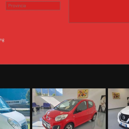
ni del nostro usato.
nte scheda potrebbero non coincidere con l'effettivo equipaggiamento d
ificare le caratteristiche telefonando all'ufficio vendite. Autosalone Lo
ntrattuale.
ing