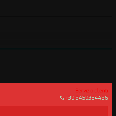
Servizio clienti
+39 3459354486
 PER CONSENTIRVI DI FARE OGNI CONTROLLO A DISTANZA!!!
e scelte prima del ritiro con possibilità di visione presso la nostra