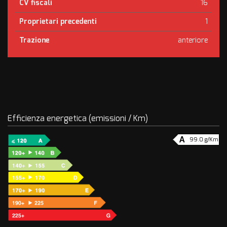
CV fiscali
16
Proprietari precedenti
1
Trazione
anteriore
Efficienza energetica (emissioni / Km)
99.0 g/Km