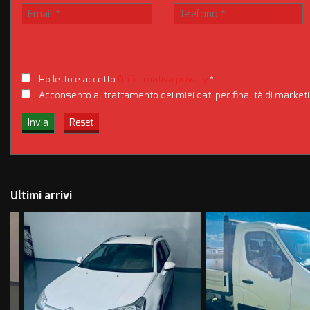
officina del sottoscocca per vedere effettivamente le reali condizio
Nota bene: La dotazione tecnica e gli accessori indicati nella prese
diversi portali. Ci scusiamo per l'inconveniente e vi invitiamo a ver
incongruenze, che non rappresentano in alcun modo un impegno co
Ho letto e accetto
l'informativa privacy
*
Acconsento al trattamento dei miei dati per finalità di market
Ultimi arrivi