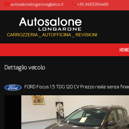
autosalonelongarone@alice.it
+39 3459354486
HOME
LISTA VEICOLI
ACQUISTIAMO USATO
HOM
ASSISTENZA
Dettaglio veicolo
CONTATTI
FORD Focus 1.5 TDCi 120 CV Prezzo reale senza fin
NEWS
AREA COMMERCIANTI