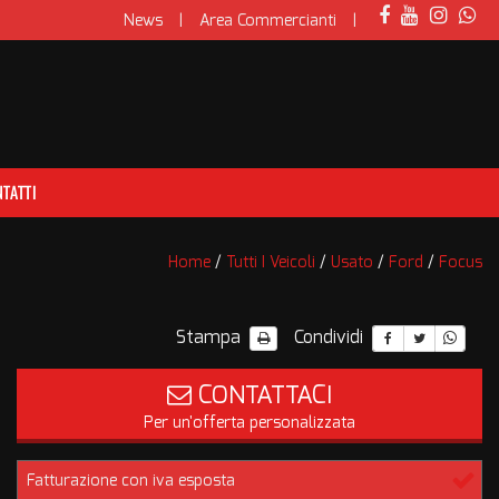
News
Area Commercianti
TATTI
Home
/
Tutti I Veicoli
/
Usato
/
Ford
/
Focus
Stampa
Condividi
CONTATTACI
Per un'offerta personalizzata
Fatturazione con iva esposta