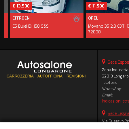
€ 13.500
€ 11.500
CITROEN
OPEL
C5 BlueHDi 150 S&S
Movano 35 2.3 CDTI 12
72000
Sede Espos
Zona Industrial
32013 Longaro
Telefono:
WhatsApp:
Email:
Indicazioni str
Sede Legal
Via Gustavo Pro
32013 Longaro