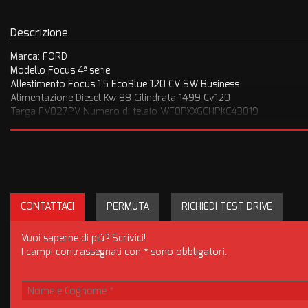
Descrizione
Marca: FORD
Modello Focus 4ª serie
Allestimento Focus 1.5 EcoBlue 120 CV SW Business
Alimentazione Diesel Kw 88 Cilindrata 1499 Cv120
Targa FV027PV Numero di telaio WF0PXXGCHPKC43019
Data di immatricolazione 22/02/2019
Cambio meccanico Trazione anteriore
Unicopropietario Regolarmente Tagliandata
Condizioni Ottime! Da vedere e provare anche con vostro meccanico
CONTATTACI
PERMUTA
RICHIEDI TEST DRIVE
Importo interamente finanziabile (su richiesta cliente) a tassi vanta
Vuoi saperne di più? Scrivici!
Garanzia Legale 12 mesi
I campi contrassegnati con * sono obbligatori.
IL NOSTRO MODO DI LAVORARE PREVEDE LA MASSIMA TRASPAR
Ricordiamo a tutti i nostri clienti che vedono le nostre auto nel web