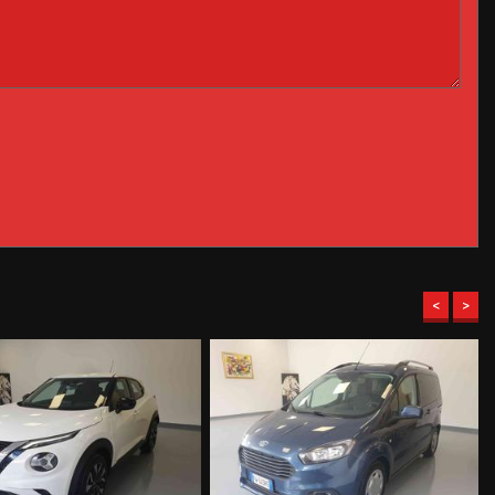
el veicolo, a causa della non uniformità dei dati pubblicati dai
ngarone srl declina ogni responsabilità per eventuali involontarie
<
>