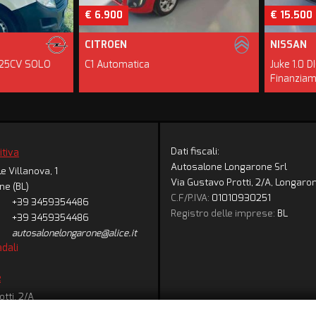
€ 6.900
€ 15.500
CITROEN
NISSAN
5CV SOLO
C1 Automatica
Juke 1.0 DIG
Finanziamen
Dati fiscali:
itiva
Autosalone Longarone Srl
e Villanova, 1
Via Gustavo Protti, 2/A, Longaron
ne (BL)
C.F/P.IVA:
01010930251
+39 3459354486
Registro delle imprese:
BL
+39 3459354486
autosalonelongarone@alice.it
adali
e
tti, 2/A
ne (BL)