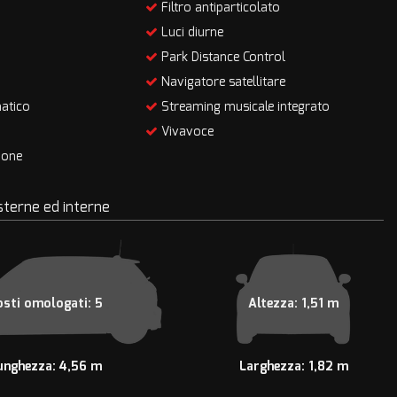
Filtro antiparticolato
Luci diurne
Park Distance Control
Navigatore satellitare
atico
Streaming musicale integrato
Vivavoce
ione
sterne ed interne
osti omologati: 5
Altezza: 1,51 m
unghezza: 4,56 m
Larghezza: 1,82 m