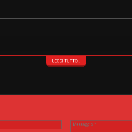
LEGGI TUTTO...
 di fiducia
ggiosi
ENZA, ANCHE PER QUESTO NON NASCONDIAMO LE TARGHE PROPRIO
 che le nostre autovetture sono prive di ruggine e vengono controllate 