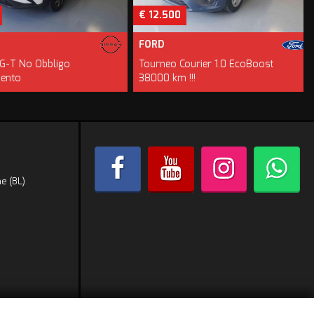
€ 12.500
FORD
-T No Obbligo
Tourneo Courier 1.0 EcoBoost
M
to
38000 km !!!
e (BL)