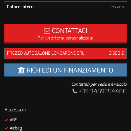
Colore interni
Tessuto
CONTATTACI
Per un'offerta personalizzata
PREZZO AUTOSALONE LONGARONE SRL
3.500 €
RICHIEDI UN FINANZIAMENTO
Contattaci per vedere il veicolo
+39 3459354486
Accessori
ABS
Airbag