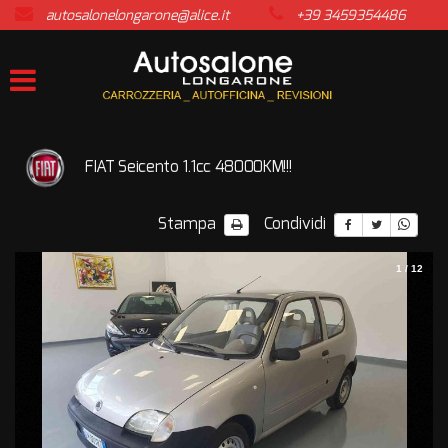
autosalonelongarone@alice.it
+39 3459354486
HOME
LISTA VEICOLI
ACQUISTIAMO USATO
FIAT Seicento 1.1cc 48000KM!!!
ASSISTENZA
Stampa
Condividi
CONTATTI
1
/
12
NEWS
AREA COMMERCIANTI