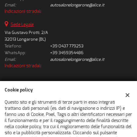
Email:
autosalonelongarone@alice.it
Indicazioni stradali
Sede Legale
Via Gustavo Protti, 2/A
32013 Longarone (BL)
Telefono:
+39 0437 779253
WhatsApp:
+39 3459354486
Email:
autosalonelongarone@alice.it
Indicazioni stradali
Dati fiscali:
Cookie policy
Autosalone Longarone Srl
Via Gustavo Protti, 2/A, Longarone (BL)
Questo sito e gli strumenti di terze parti in esso integrati
C.F/P.IVA:
01010930251
trattano dati personali (es. dati di navigazione o indirizzi IP) e
fanno uso di Cookie, Pixel, Tags o altri identificatori necessari per
Registro delle imprese:
BL
il funzionamento e per il raggiungimento delle finalità descritte
nella cookie policy, tra cui il miglioramento delle funzionalità del
sito e la pubblicità personalizzata. Cliccando sul pulsante