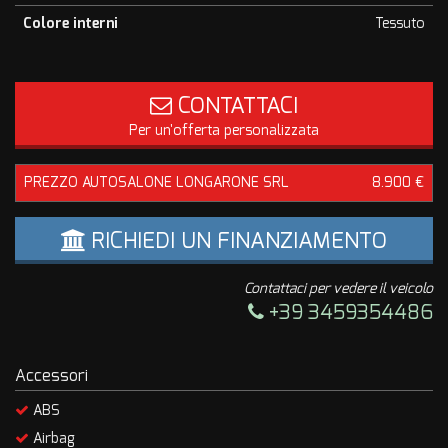
Colore interni
Tessuto
CONTATTACI
Per un'offerta personalizzata
PREZZO AUTOSALONE LONGARONE SRL
8.900 €
RICHIEDI UN FINANZIAMENTO
Contattaci per vedere il veicolo
+39 3459354486
Accessori
ABS
Airbag