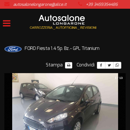
autosalonelongarone@alice.it
+39 3459354486
HOME
LISTA VEICOLI
ACQUISTIAMO USATO
FORD Fiesta 1.4 5p. Bz.- GPL Titanium
ASSISTENZA
Stampa
Condividi
CONTATTI
1
/
13
NEWS
AREA COMMERCIANTI