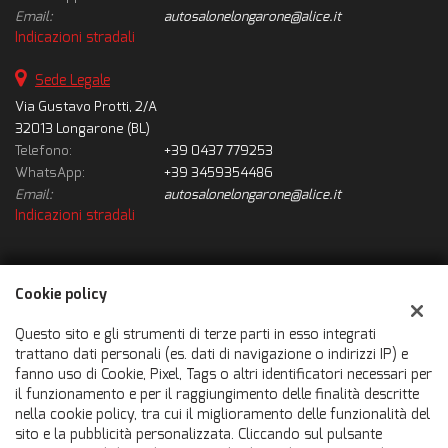
Email:
autosalonelongarone@alice.it
Indicazioni stradali
Sede Legale
Via Gustavo Protti, 2/A
32013 Longarone (BL)
Telefono:
+39 0437 779253
WhatsApp:
+39 3459354486
Email:
autosalonelongarone@alice.it
Indicazioni stradali
Dati fiscali:
Cookie policy
Autosalone Longarone Srl
Via Gustavo Protti, 2/A, Longarone (BL)
Questo sito e gli strumenti di terze parti in esso integrati
C.F/P.IVA:
01010930251
trattano dati personali (es. dati di navigazione o indirizzi IP) e
fanno uso di Cookie, Pixel, Tags o altri identificatori necessari per
Registro delle imprese:
BL
il funzionamento e per il raggiungimento delle finalità descritte
nella cookie policy, tra cui il miglioramento delle funzionalità del
sito e la pubblicità personalizzata. Cliccando sul pulsante