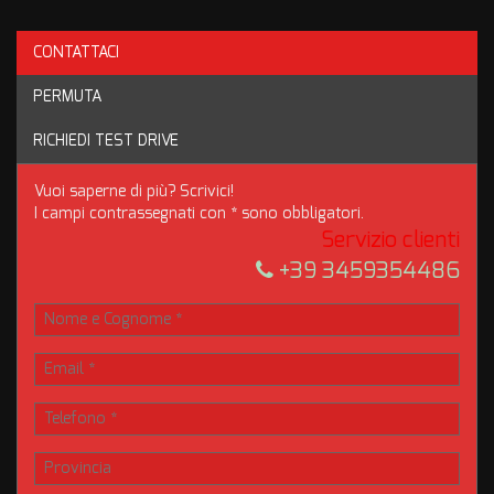
REGOLARMENTE TAGLIANDATA
CONTATTACI
CINGHIA DI DISTRIBUZIONE ESEGUITA
PERMUTA
BOLLO PAGATO FINO AD AGOSTO 2026
RICHIEDI TEST DRIVE
FINANZIABILE ANCHE PER L'INTEROIMPORTO
Vuoi saperne di più? Scrivici!
IL NOSTRO MODO DI LAVORARE PREVEDE LA MASSIMA
I campi contrassegnati con * sono obbligatori.
TRASPARENZA, ANCHE PER QUESTO NON NASCONDIAMO LE
Servizio clienti
TARGHE PROPRIO PER CONSENTIRVI DI FARE OGNI
+39 3459354486
CONTROLLO A DISTANZA!!!
Ricordiamo a tutti i nostri clienti che vedono le nostre auto nel
web che le nostre autovetture sono prive di ruggine e vengono
controllate e scelte prima del ritiro con possibilità di visione
presso la nostra officina del sottoscocca per vedere
effettivamente le reali condizioni del nostro usato.
Nota bene: La dotazione tecnica e gli accessori indicati nella