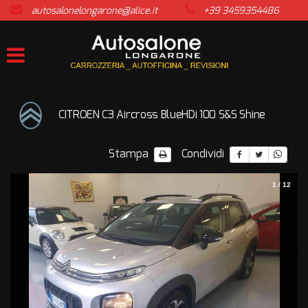
autosalonelongarone@alice.it
+39 3459354486
HOME
LISTA VEICOLI
ACQUISTIAMO USATO
CITROEN C3 Aircross BlueHDi 100 S&S Shine
ASSISTENZA
Stampa
Condividi
CONTATTI
1
/
12
NEWS
AREA COMMERCIANTI