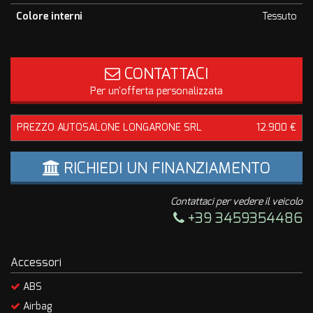
Colore interni
Tessuto
CONTATTACI
Per un'offerta personalizzata
PREZZO AUTOSALONE LONGARONE SRL
12.900 €
RICHIEDI UN FINANZIAMENTO
Contattaci per vedere il veicolo
+39 3459354486
Accessori
ABS
Airbag