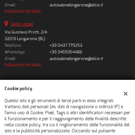
Email:
autosalonelongarone@alice.it
Indicazioni stradali
Sede Legale
Via Gustavo Protti, 2/A
32013 Longarone (BL)
Telefono:
+39 0437 779253
WhatsApp:
+39 3459354486
Email:
autosalonelongarone@alice.it
Indicazioni stradali
Dati fiscali:
Cookie policy
Autosalone Longarone Srl
Via Gustavo Protti, 2/A, Longarone (BL)
Questo sito e gli strumenti di terze parti in esso integrati
C.F/P.IVA:
01010930251
trattano dati personali (es. dati di navigazione o indirizzi IP) e
fanno uso di Cookie, Pixel, Tags o altri identificatori necessari per
Registro delle imprese:
BL
il funzionamento e per il raggiungimento delle finalità descritte
nella cookie policy, tra cui il miglioramento delle funzionalità del
sito e la pubblicità personalizzata. Cliccando sul pulsante