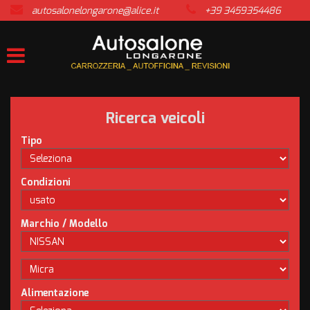
autosalonelongarone@alice.it
+39 3459354486
HOME
LISTA VEICOLI
ACQUISTIAMO USATO
Ricerca veicoli
ASSISTENZA
Tipo
CONTATTI
Condizioni
NEWS
Marchio / Modello
AREA COMMERCIANTI
Alimentazione