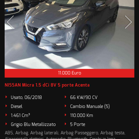
11.000 Euro
NISSAN Micra 1.5 dCi 8V 5 porte Acenta
Usato, 06/2018
66 KW/90 CV
Diesel
Cambio Manuale (5)
1.461 Cm³
110.000 Km
Grigio Blu Metallizzato
5 Porte
ABS, Airbag, Airbag laterali, Airbag Passeggero, Airbag testa,