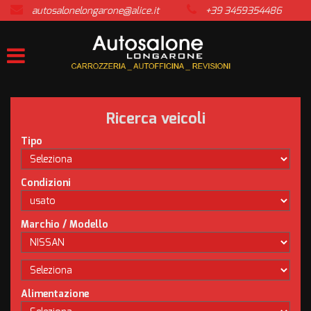
autosalonelongarone@alice.it
+39 3459354486
HOME
LISTA VEICOLI
ACQUISTIAMO USATO
Ricerca veicoli
ASSISTENZA
Tipo
CONTATTI
Condizioni
NEWS
Marchio / Modello
AREA COMMERCIANTI
Alimentazione