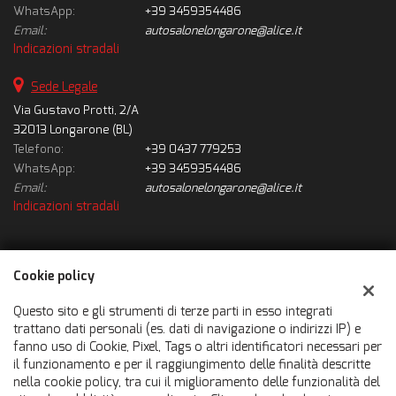
WhatsApp:
+39 3459354486
Email:
autosalonelongarone@alice.it
Indicazioni stradali
Sede Legale
Via Gustavo Protti, 2/A
32013 Longarone (BL)
Telefono:
+39 0437 779253
WhatsApp:
+39 3459354486
Email:
autosalonelongarone@alice.it
Indicazioni stradali
Dati fiscali:
Cookie policy
Autosalone Longarone Srl
Via Gustavo Protti, 2/A, Longarone (BL)
Questo sito e gli strumenti di terze parti in esso integrati
C.F/P.IVA:
01010930251
trattano dati personali (es. dati di navigazione o indirizzi IP) e
fanno uso di Cookie, Pixel, Tags o altri identificatori necessari per
Registro delle imprese:
BL
il funzionamento e per il raggiungimento delle finalità descritte
nella cookie policy, tra cui il miglioramento delle funzionalità del