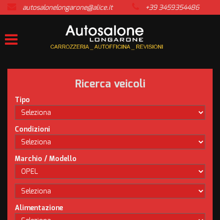
autosalonelongarone@alice.it
+39 3459354486
HOME
LISTA VEICOLI
ACQUISTIAMO USATO
Ricerca veicoli
ASSISTENZA
Tipo
CONTATTI
Condizioni
NEWS
Marchio / Modello
AREA COMMERCIANTI
Alimentazione