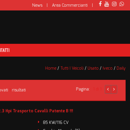
News
Area Commercianti
TATTI
Home
/
Tutti I Veicoli
/
Usato
/
Iveco
/
Daily
Pagina:
1 di 1
ovati
1
risultati
.3 Hpi Trasporto Cavalli Patente B !!!
85 KW/116 CV