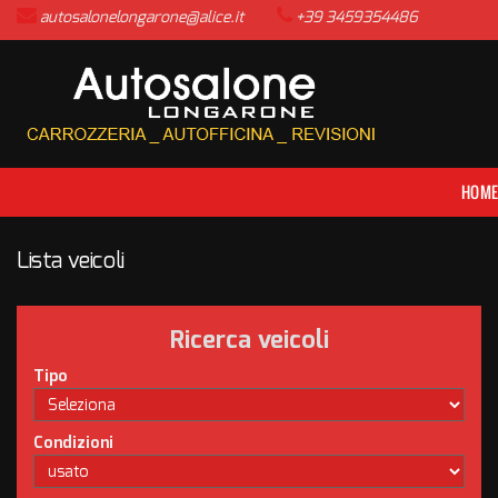
autosalonelongarone@alice.it
+39 3459354486
HOME
LISTA VEICOLI
ACQUISTIAMO USATO
HOM
ASSISTENZA
Lista veicoli
CONTATTI
Ricerca veicoli
NEWS
Tipo
AREA COMMERCIANTI
Condizioni