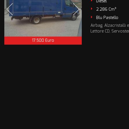
Diesel
2.286 Cm³
Blu Pastello
Airbag, Alzacristalli 
Lettore CD, Servoste
17.500 Euro