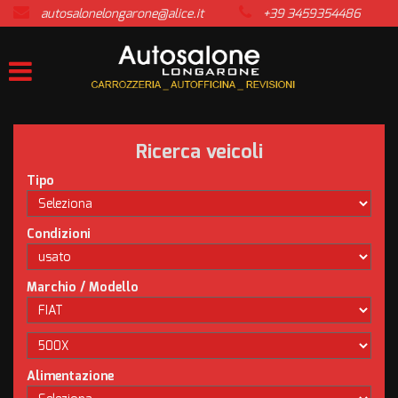
autosalonelongarone@alice.it
+39 3459354486
HOME
LISTA VEICOLI
ACQUISTIAMO USATO
Ricerca veicoli
ASSISTENZA
Tipo
CONTATTI
Condizioni
NEWS
Marchio / Modello
AREA COMMERCIANTI
Alimentazione