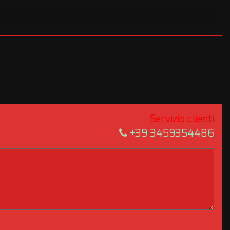
Servizio clienti
+39 3459354486
e scelte prima del ritiro con possibilità di visione presso la nostra
 PER CONSENTIRVI DI FARE OGNI CONTROLLO A DISTANZA!!!
el veicolo, a causa della non uniformità dei dati pubblicati dai
ngarone srl declina ogni responsabilità per eventuali involontarie