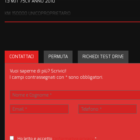
1.3 MJT 75CV ANNO 2010
KM 150000 UNICOPROPRIETARIO
FRIZIONE NUOVE APPENA FATTA PRESSO LA NOSTRA OFFICINA I
OTTIME CONDIZIONI GENERALI
VERSIONE CON VIVAVOCE E RADIO USB
CONTATTACI
PERMUTA
RICHIEDI TEST DRIVE
VETTURA DAI CONSUMI RIDOTTI E COSTI DI GESTIONE BASSISSIMI
Vuoi saperne di più? Scrivici!
DA VEDERE E PROVARE ANCHE CON VOSTRO MECCANICO DI FIDUCI
I campi contrassegnati con * sono obbligatori.
Ricordiamo a tutti i nostri clienti che vedono le nostre auto nel web
officina del sottoscocca per vedere effettivamente le reali condizio
IL NOSTRO MODO DI LAVORARE PREVEDE LA MASSIMA TRASPAR
Nota bene: La dotazione tecnica e gli accessori indicati nella prese
diversi portali. Ci scusiamo per l'inconveniente e vi invitiamo a ver
incongruenze, che non rappresentano in alcun modo un impegno co
Ho letto e accetto
l'informativa privacy
*