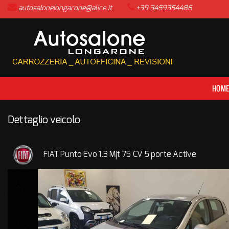
autosalonelongarone@alice.it
+39 3459354486
HOME
LISTA VEICOLI
ACQUISTIAMO USATO
HOM
ASSISTENZA
Dettaglio veicolo
CONTATTI
FIAT Punto Evo 1.3 Mjt 75 CV 5 porte Active
NEWS
AREA COMMERCIANTI