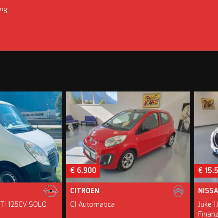
ing
€ 6.900
€ 15.500
CITROEN
NISSAN
5CV SOLO
C1 Automatica
Juke 1.0 DIG
Finanziamen