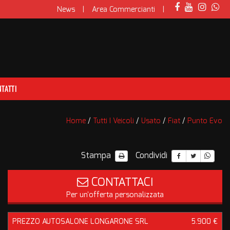
News
Area Commercianti
TATTI
Home
/
Tutti I Veicoli
/
Usato
/
Fiat
/
Punto Evo
Stampa
Condividi
CONTATTACI
Per un'offerta personalizzata
PREZZO AUTOSALONE LONGARONE SRL
5.900 €