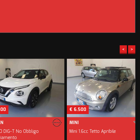
<
>
€ 6.500
MINI
-T No Obbligo
Mini 1.6cc Tetto Apribile
to
U