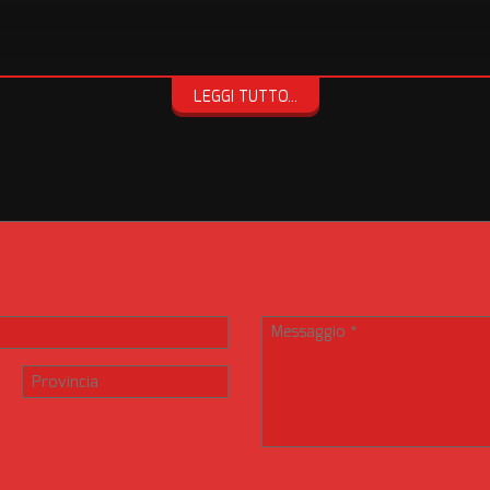
NTERNA
LEGGI TUTTO...
A
 che le nostre autovetture sono prive di ruggine e vengono controllate 
ni del nostro usato.
ENZA, ANCHE PER QUESTO NON NASCONDIAMO LE TARGHE PROPRIO
nte scheda potrebbero non coincidere con l'effettivo equipaggiamento d
ificare le caratteristiche telefonando all'ufficio vendite. Autosalone Lo
ntrattuale.