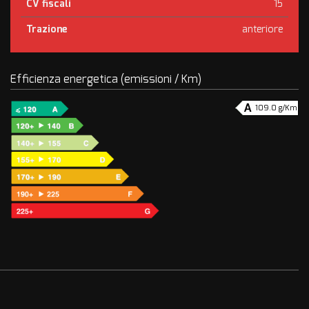
CV fiscali
15
Trazione
anteriore
Efficienza energetica (emissioni / Km)
109.0 g/Km