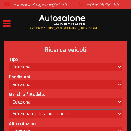
autosalonelongarone@alice.it
+39 3459354486
HOME
LISTA VEICOLI
ACQUISTIAMO USATO
Ricerca veicoli
ASSISTENZA
Tipo
CONTATTI
Condizioni
NEWS
Marchio / Modello
AREA COMMERCIANTI
Alimentazione