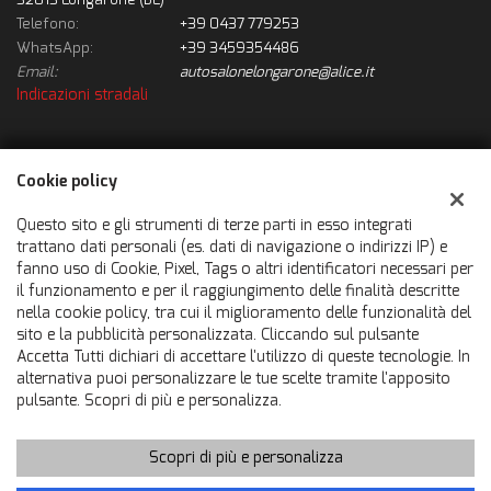
Telefono:
+39 0437 779253
WhatsApp:
+39 3459354486
Email:
autosalonelongarone@alice.it
Indicazioni stradali
Dati fiscali:
Cookie policy
Autosalone Longarone Srl
Via Gustavo Protti, 2/A, Longarone (BL)
Questo sito e gli strumenti di terze parti in esso integrati
C.F/P.IVA:
01010930251
trattano dati personali (es. dati di navigazione o indirizzi IP) e
fanno uso di Cookie, Pixel, Tags o altri identificatori necessari per
Registro delle imprese:
BL
il funzionamento e per il raggiungimento delle finalità descritte
nella cookie policy, tra cui il miglioramento delle funzionalità del
sito e la pubblicità personalizzata. Cliccando sul pulsante
Accetta Tutti dichiari di accettare l'utilizzo di queste tecnologie. In
alternativa puoi personalizzare le tue scelte tramite l'apposito
pulsante. Scopri di più e personalizza.
Scopri di più e personalizza
Copyright © 2026 GestionaleAuto.com S.r.l., Tutti i diritti riservati
-
Leggi l'informativa sulla privacy
-
Cookie Policy